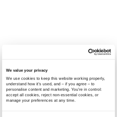
WEBINARS SOBRE IA
3-Part Zendesk AI OnDemand
Series
We value your privacy
Un recorrido de aprendizaje estructurado para
We use cookies to keep this website working properly, 
dominar Zendesk AI, desde los conceptos
understand how it’s used, and – if you agree – to 
fundamentales hasta las mejores prácticas para
personalise content and marketing. You’re in control: 
preparar tu estrategia de atención al cliente para el
accept all cookies, reject non‑essential cookies, or 
futuro.
manage your preferences at any time.