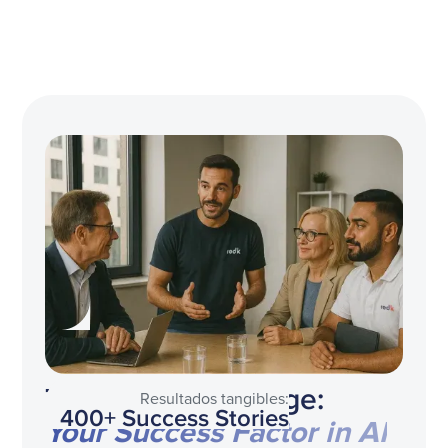
The redk Advantage:
Resultados tangibles:
400+ Success Stories
Your Success Factor in AI