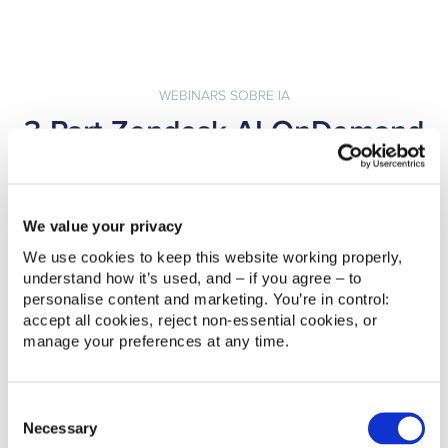
WEBINARS SOBRE IA
3-Part Zendesk AI OnDemand
Series
Un recorrido de aprendizaje estructurado para
dominar Zendesk AI, desde los conceptos
We value your privacy
fundamentales hasta las mejores prácticas para
We use cookies to keep this website working properly, 
preparar tu estrategia de atención al cliente para el
understand how it’s used, and – if you agree – to 
futuro.
personalise content and marketing. You’re in control: 
accept all cookies, reject non‑essential cookies, or 
manage your preferences at any time.
Consent
Necessary
Selection