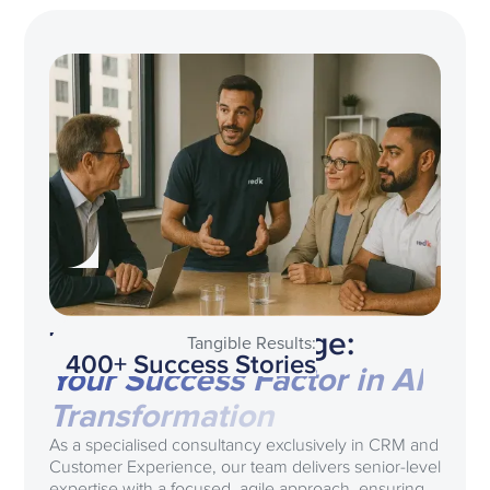
The redk Advantage:
Tangible Results:
400+ Success Stories
Your Success Factor in AI
Transformation
As a specialised consultancy exclusively in CRM and
Customer Experience, our team delivers senior-level
expertise with a focused, agile approach, ensuring