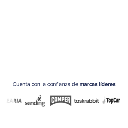
LEER CASO DE ÉXITO
LE
Cuenta con la confianza de
marcas líderes