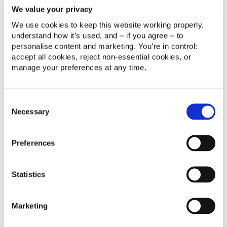
We value your privacy
Integración perfecta con
We use cookies to keep this website working properly, 
tu ecosistema tecnológico
understand how it’s used, and – if you agree – to 
actual
personalise content and marketing. You’re in control: 
accept all cookies, reject non‑essential cookies, or 
Tu empresa necesita un ecosistema tecnológico
manage your preferences at any time.
conectado, donde la información fluya sin fricciones.
SugarCRM está diseñado para convertirse en el
centro neurálgico de todos tus datos de cliente.
Consent
En redk, somos expertos en integrar SugarCRM con
Necessary
Selection
tus sistemas clave: ERP, herramientas de
automatización de marketing, soluciones de
atención al cliente y más. Unificamos la información
Preferences
de clientes, productos y ventas en una vista única y
coherente, garantizando una comunicación fluida
entre aplicaciones.
Statistics
HABLA CON NUESTROS EXPERTOS
Marketing