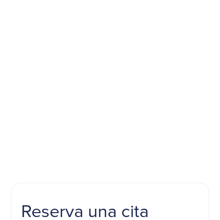
Soluciones que se adaptan a ti
Relaciones duraderas que aportan valor
Reserva una cita