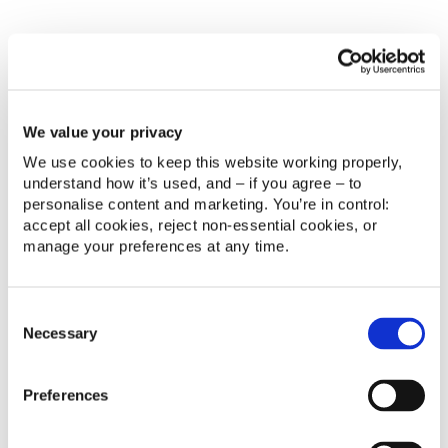
solo optimizamos los flujos de trabajo y la gestión de
datos para agilizar las operaciones clave, sino que
también nos adaptamos para diseñar un modelo de
colaboración óptimo que respalde tu estrategia, tu
negocio y tu tecnología.
We value your privacy
We use cookies to keep this website working properly, 
understand how it’s used, and – if you agree – to 
personalise content and marketing. You’re in control: 
accept all cookies, reject non‑essential cookies, or 
manage your preferences at any time.
Consent
Necessary
Selection
Desde el primer momento nos ayudaron a definir los
casos de uso, qué modelos funcionales se podían
Preferences
implantar, y cómo se podían implementar
determinados procesos de mejor manera. Desde el