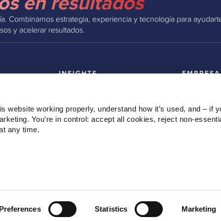
vos en resultados
. Combinamos estrategia, experiencia y tecnología para ayudarte
sos y acelerar resultados.
INSIGHTS
EMPRESA
Podcast
Sobre nosotr
Webinars
Nuestro equ
s website working properly, understand how it’s used, and – if yo
Blog
Clientes
keting. You’re in control: accept all cookies, reject non‑essentia
Ebooks
Contacto
t any time.
Preferences
Statistics
Marketing