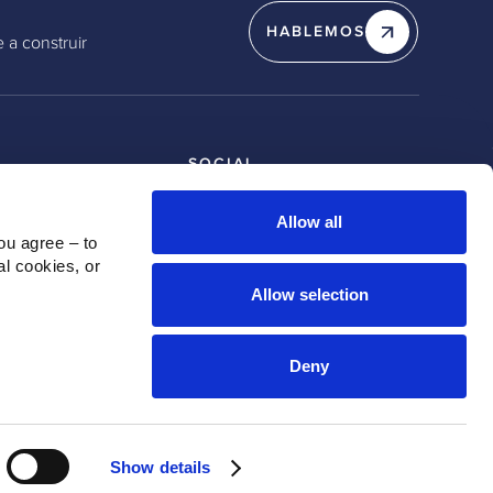
HABLEMOS
 a construir
SOCIAL
os
Linkedin
ipo
X / Twitter
Allow all
u agree – to 
Instagram
l cookies, or 
Youtube
Allow selection
Deny
Show details
Política de Privacidad
Política de Cookies