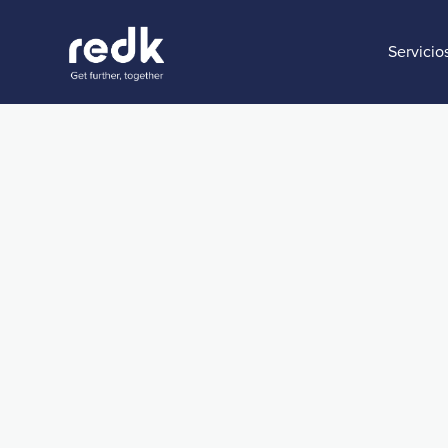
Servicio
Webinars
Redefine la exper
cliente con IA: 
Zendesk AI Agen
Producto:
Zendesk
Temática:
CX & AI
Customer Servi
Fecha:
September 4, 2025
Share