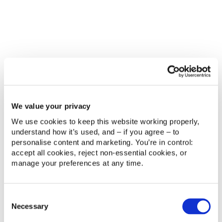
- Mejorar la resolución de consultas con AI Agents
- Crear experiencias más inteligentes y
conversacionales
- Evolucionar tus flujos actuales de Zendesk AI
- Identificar oportunidades reales para aplicar IA en
atención al cliente
- Preparar un roadmap de adopción de IA alineado
We value your privacy
con tu negocio
We use cookies to keep this website working properly, 
understand how it’s used, and – if you agree – to 
¿Tu empresa está lista para la IA?
personalise content and marketing. You’re in control: 
accept all cookies, reject non‑essential cookies, or 
Si quieres aprovechar el potencial de la IA y no
manage your preferences at any time.
sabes por dónde empezar, te ayudamos a analizar
tu situación actual y definir un roadmap adaptado a
tu negocio:
AI Readiness
Consent
Necessary
Selection