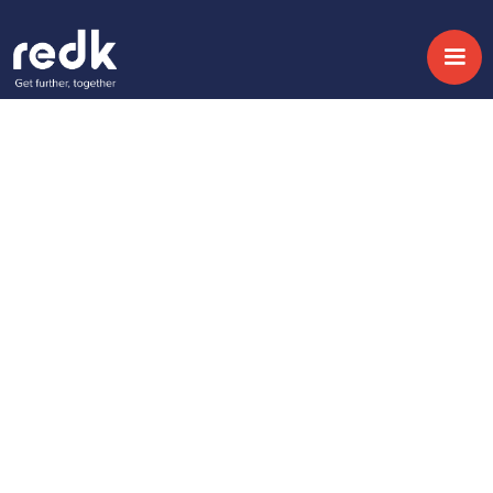
Podcast
Cómo escalar la
atención al cliente
con Zendesk AI
Agents
Producto:
Zendesk
Temática:
AI & Automation
CRM & AI
Fecha:
June 1, 2026
Speakers:
Borja Cuadrado de redk y Tica Domenech de
Zendesk