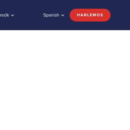
redk
Spanish
HABLEMOS
ar la
ndustria
Share