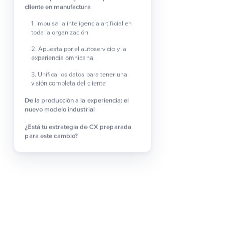
cliente en manufactura
producción hasta la postv
1. Impulsa la inteligencia artificial en
Hoy, las empresas utilizan
toda la organización
Automatizar la atenc
2. Apuesta por el autoservicio y la
experiencia omnicanal
Analizar datos y ant
3. Unifica los datos para tener una
Detectar incidencia
visión completa del cliente
Mejorar la calidad y 
De la producción a la experiencia: el
nuevo modelo industrial
Aun así, muchas organiza
sector reconoce su preoc
¿Está tu estrategia de CX preparada
para este cambio?
Integrar IA ya no es una 
2. Apuesta por el
Los clientes actuales no
problemas de forma rápid
La implementación de sol