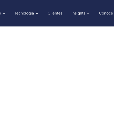
s
Tecnología
Clientes
Insights
Conoce 
as clave para optimiz
ia del cliente en la i
nufactura
e Excellence
CX & AI
Fecha:
August 10, 2024