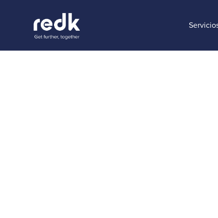
Servicio
Blog
3 practic
experienc
de la ma
Temática :
Customer Servic
Donatas Gricius
Head of Marketing