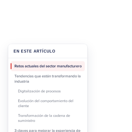
Los clientes son cada vez
sectores, como retail o b
Transformación d
La digitalización de la l
redefiniendo toda la cade
EN ESTE ARTÍCULO
Retos actuales del sector manufacturero
3 claves para 
Tendencias que están transformando la
industria
manufactura
Digitalización de procesos
1. Impulsa la inte
Evolución del comportamiento del
cliente
La inteligencia artificial
Transformación de la cadena de
industrial.
suministro
Su aplicación no se limita
3 claves para mejorar la experiencia de