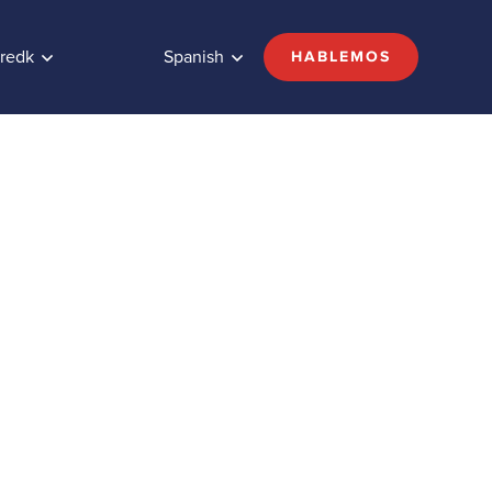
redk
Spanish
HABLEMOS
keting
Share