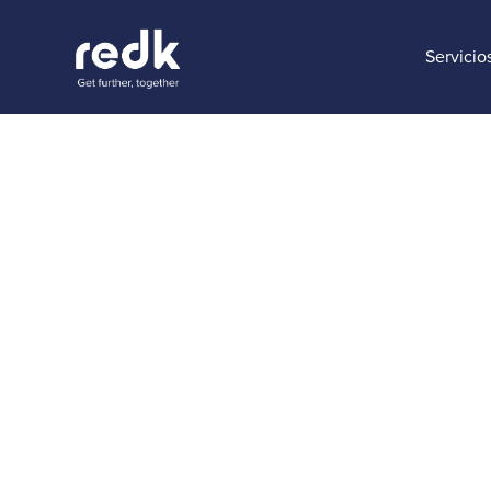
Servicio
Blog
Cómo esc
con mon
Temática :
CRM Transforma
Maria Dueñas
Digital Marketing M