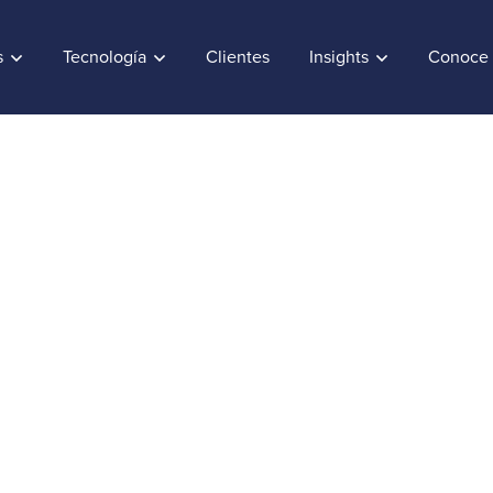
s
Tecnología
Clientes
Insights
Conoce 
alar equipos de mar
day.com
tion
Fecha:
July 16, 2024
anager