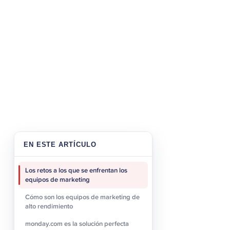
de forma eficaz sin una s
campaña, haciéndolo más 
El mismo principio aplica
operativo que marketing s
pipeline — eliminando la
monday.com es 
marketing
monday.com
proporciona 
eficiente. Es la columna 
EN ESTE ARTÍCULO
fácilmente con ellos a 
centraliza tu stack tecno
Los retos a los que se enfrentan los
equipos de marketing
una visión actualizada de
Cómo son los equipos de marketing de
Implementació
alto rendimiento
monday.com es la solución perfecta