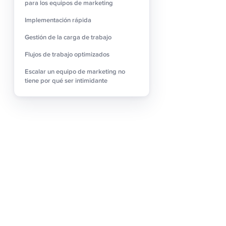
Una de las característic
para los equipos de marketing
plataforma puede implem
Implementación rápida
semanas, proporcionando u
completos ofrecen una vi
Gestión de la carga de trabajo
construcción y recuperand
Flujos de trabajo optimizados
diferentes aspectos de tu
Escalar un equipo de marketing no
Para los
equipos de gest
tiene por qué ser intimidante
calendario de implement
corto.
Gestión de la 
monday Work Manageme
esfuerzo y las cargas de 
crear campañas adicionale
quién es responsable de 
reuniones y correos elec
planificación. Esto gara