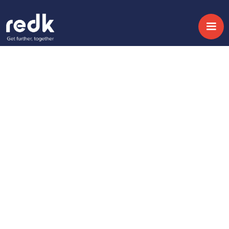
Blog
Alinea tus equipos de
desarrollo software
con tus objetivos de
negocio para generar
valor
Topic:
CRM Transformation
Date:
November 3, 2020
Hideki Hashimura
Share
CX Strategist