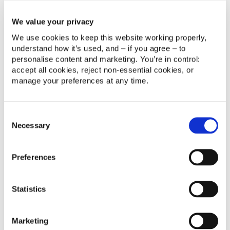
We value your privacy
Speakers
We use cookies to keep this website working properly, 
understand how it’s used, and – if you agree – to 
Bob Mulder
personalise content and marketing. You’re in control: 
Head of QA Sales & Success
accept all cookies, reject non‑essential cookies, or 
Zendesk
manage your preferences at any time.
Tom Jeanes
Head of Sales
Consent
redk
Necessary
Selection
Preferences
Statistics
Webinars que te pueden
interesar
Marketing