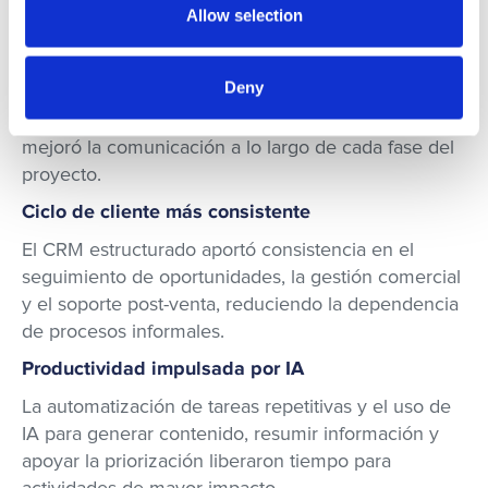
seguimiento de cada entregable.​
Allow selection
Colaboración fluida entre disciplinas
Deny
La eliminación de silos entre arquitectura, diseño,
ingeniería y tecnología aceleró la coordinación y
mejoró la comunicación a lo largo de cada fase del
proyecto.​
Ciclo de cliente más consistente
​El CRM estructurado aportó consistencia en el
seguimiento de oportunidades, la gestión comercial
y el soporte post-venta, reduciendo la dependencia
de procesos informales.​
Productividad impulsada por IA
​
La automatización de tareas repetitivas y el uso de
IA para generar contenido, resumir información y
apoyar la priorización liberaron tiempo para