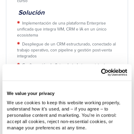
curso​
Solución
Implementación de una plataforma Enterprise
unificada que integra WM, CRM e IA en un único
ecosistema​
Despliegue de un CRM estructurado, conectado al
trabajo operativo, con pipeline y gestión post-venta
integrados​
Configuración de flujos de trabajo consistentes,
tableros maestros, dependencias y automatizaciones
en Work Management​
Diseño e implementación de flujos y
automatizaciones en la herramienta para eliminar
We value your privacy
tareas manuales repetitivas y op.timizar la eficiencia
We use cookies to keep this website working properly, 
operativa del equipo​
understand how it’s used, and – if you agree – to 
Implementación de dashboards y vistas
personalise content and marketing. You’re in control: 
interconectadas entre WM y CRM para monitorizar
accept all cookies, reject non‑essential cookies, or 
recursos, tiempos y calidad​
manage your preferences at any time.