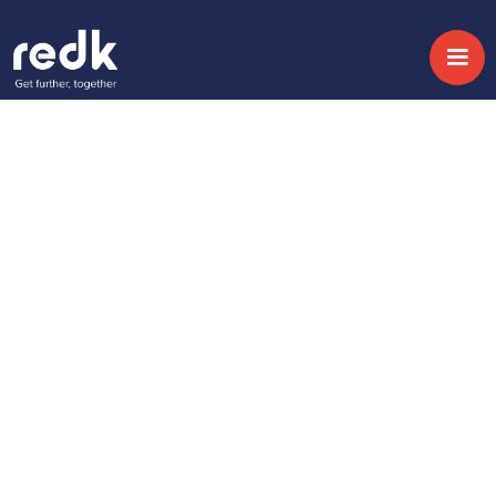
Blog
La IA como motor de
transformación en el
sector financiero
Temática :
CRM & AI
Fecha:
October 12, 2025
Las entidades financieras afrontan un cambio
de paradigma: la IA deja de ser una promesa
para convertirse en un pilar estratégico que
transforma la relación con el cliente y la