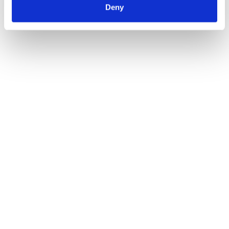
Deny
onboarding
AltamarCAM también está explorando nuevas
aplicaciones de la IA:
Resúmenes inteligentes de reuniones
: integración de datos históricos
comerciales
para ofrecer resúmenes de interacciones,
posición del cliente y recomendaciones
estratégicas.
:
Asistencia en procesos de onboarding
orientación paso a paso durante la
cumplimentación de contratos de inversión,
adaptando la información a cada cliente.
Resultados y beneficios esperados
Gracias a la implementación de agentes
inteligentes, AltamarCAM ha comenzado a
observar mejoras claras en su operativa diaria. La