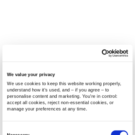
Acceso directo al portal de inversores.
Visualización de documentos históricos,
certificados fiscales y movimientos.
Redirección a contacto humano solo si la
consulta requiere intervención.
: “¿Qué puedo ver en mi
Estado de cuenta
Account?”
Información de compromisos de inversión,
We value your privacy
desembolsos, valores distribuidos y métricas
clave (DPI, RVPI, TVPI).
We use cookies to keep this website working properly, 
understand how it’s used, and – if you agree – to 
Presentación de datos en la divisa
personalise content and marketing. You’re in control: 
seleccionada por el usuario.
accept all cookies, reject non‑essential cookies, or 
manage your preferences at any time.
Agente interno: apoyo al equipo de
Administración de Partícipes
Consent
Además de atender clientes, se implementó un