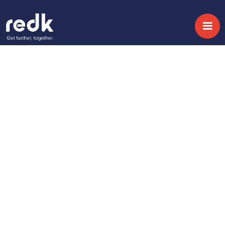
Blog
redk recibe el premio
IBM Ecosystem Award
Topic:
Date:
March 14, 2019
No topic
Share