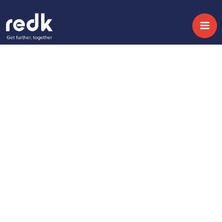
Blog
Fundamentos para
establecer una
estrategia CRM -
Parte 9
Topic:
Date:
May 28, 2012
No topic
Share