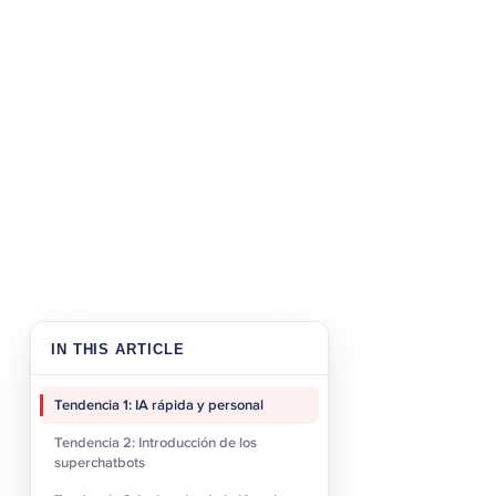
Los chatbots ya no son r
digitales rebosantes de 
aún no lo han conseguido
Solo el 22 % de los líder
significativamente mayor
Estos superchatbots está
problemas complejos con 
% de los conocedores de l
infundiendo en cada inter
Sin embargo, no se trata 
capacidad de los chatbots
cliente en su viaje. Los 
IN THIS ARTICLE
aliados inestimables que 
El 70 % de los directivos
Tendencia 1: IA rápida y personal
arquitectos de la personal
Tendencia 2: Introducción de los
están a punto de converti
superchatbots