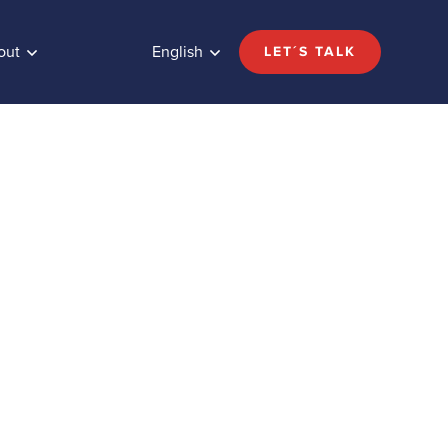
out
English
LET´S TALK
liente
Share