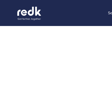
Se
Blog
Cómo cre
inteligen
Topic:
Ai & Automation
Dat