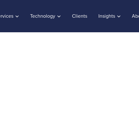
rvices
Technology
Clients
Insights
Ab
ar experiencias de c
tes con la IA
e:
April 10, 2024