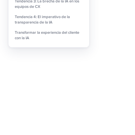
La inversión en IA es un 
Tendencia 3: La brecha de la IA en los
equipos de CX
para ofrecer sugerencias
agentes digitales dotados
Tendencia 4: El imperativo de la
transparencia de la IA
en la era digital.
Transformar la experiencia del cliente
Tendencia 3: L
con la IA
En nuestro último inform
de confianza en la IA entr
Mientras que los ejecutiv
formación en IA y, en últ
herramienta sólo para ser 
Por un lado están los líd
evolución del servicio al
mejorar el compromiso y 
marcado contraste sobre 
de la IA en sus funcione
eficacia.