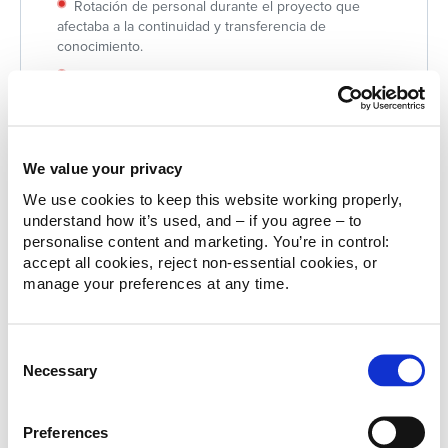
Rotación de personal durante el proyecto que
afectaba a la continuidad y transferencia de
conocimiento.
Recursos limitados destinados al negocio B2B
dentro de una organización principalmente orientada
al estudiante final.
Modelos de datos y procesos existentes diseñados
para operaciones B2C que no respondían a las
We value your privacy
necesidades específicas de Corporate Learning.
We use cookies to keep this website working properly, 
understand how it’s used, and – if you agree – to 
Solución
personalise content and marketing. You’re in control: 
accept all cookies, reject non‑essential cookies, or 
Centralización de la información comercial en una
única plataforma Salesforce para garantizar
manage your preferences at any time.
consistencia, acceso en tiempo real y mejores
capacidades de reporting.
Consent
Diseño e implantación de un CRM B2B adaptado a
Necessary
los procesos de Corporate Learning, incorporando
Selection
automatizaciones para la gestión de cuentas y
oportunidades.
Preferences
Definición de mecanismos de colaboración y