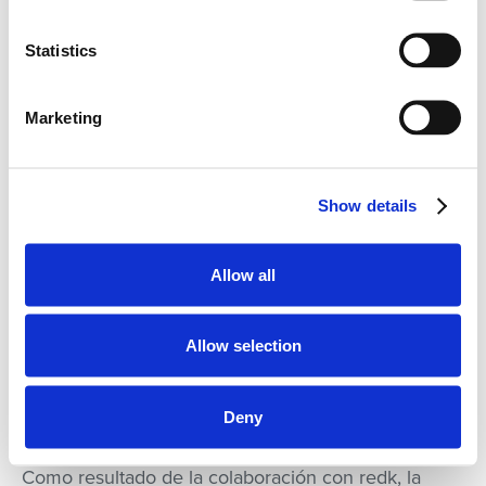
gobierno con el resto del ecosistema Salesforce de
Arden University para maximizar sinergias y minimizar
Statistics
fricciones.
Desarrollo de procesos de documentación y
onboarding que facilitaron la transferencia de
Marketing
conocimiento y mantuvieron la continuidad del
proyecto.
Diseño de una solución ajustada a las necesidades
Show details
reales del negocio, optimizando la inversión y
aprovechando la infraestructura tecnológica existente.
Creación de una arquitectura de datos y un modelo
Allow all
operativo específicamente diseñados para el entorno
B2B de Corporate Learning.
Allow selection
Resultados
Deny
Como resultado de la colaboración con redk, la