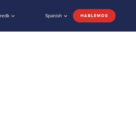
redk
Spanish
HABLEMOS
refieren
das y