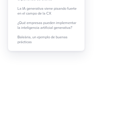
La IA generativa viene pisando fuerte
en el campo de la CX
¿Qué empresas pueden implementar
la inteligencia artificial generativa?
Baleària, un ejemplo de buenas
prácticas
Ponencia de Alberto Becerra 
y Hideki Hashimura (CMO
La IA generativa 
La inteligencia artificial (
conceptos diferentes dentr
automatizar tareas especí
creativo.
La IA automatiza tareas 
datos y, por lo tanto, se e
En el estudio de Zendesk
piensan que va a tener un