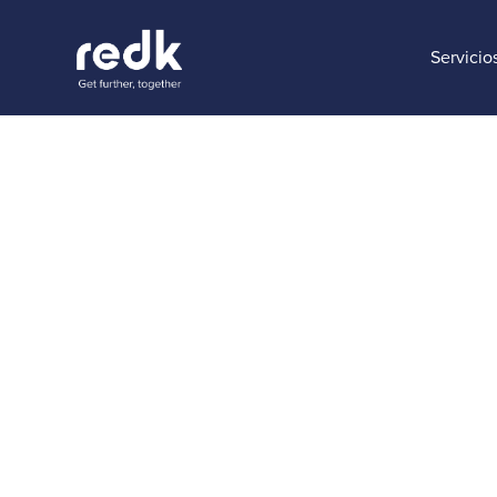
Servicio
Blog
El 71 % d
el uso de
experien
efectivas
Temática :
Fecha:
J
No topic