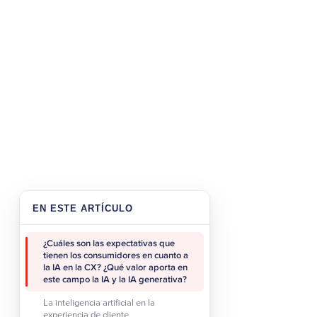
cliente o recomendar ofe
particular.
Esto puede aum
Aunque el 35% de cliente
el campo de la CX no está
protegidos. Esto muestra
el equilibrio entre cómo 
consumidores.
EN ESTE ARTÍCULO
¿Cuáles son las expectativas que
tienen los consumidores en cuanto a
la IA en la CX? ¿Qué valor aporta en
este campo la IA y la IA generativa?
La inteligencia artificial en la
experiencia de cliente