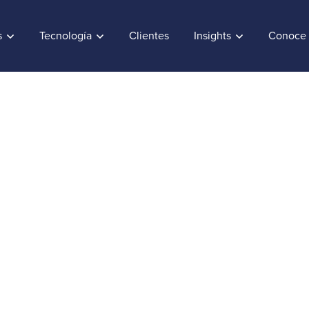
s
Tecnología
Clientes
Insights
Conoce 
e los consumidores p
 la IA para recibir
cias más personaliza
uly 24, 2023