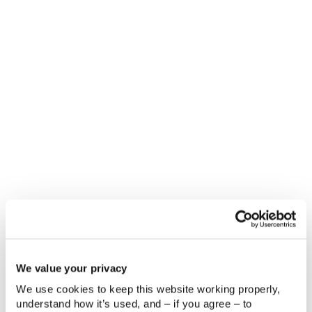
Bien es sabido que proporcionar una mayor
personalización, crear estructuras de precios
escalonadas, ofrecer un nivel específico de servicio
y productos adaptados a las necesidades
personales de los clientes son acciones que las
empresas pueden hacer para mejorar su CX.
Según Clint Oram, cofundador y director de
estrategia de SugarCRM,en Estrategia de
Experiencia del Cliente hay tres formas de
aprovechar para calibrar mejor el recorrido del
cliente:
Concéntrate en el servicio primero, y las
ventas se sucederán después
Alinea los equipos de marketing, ventas y
servicio
We value your privacy
Anticípate siempre a las necesidades de tus
We use cookies to keep this website working properly, 
clientes
understand how it’s used, and – if you agree – to 