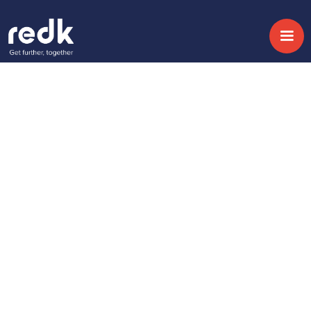
Blog
Con SugarSell
acelerarás el ciclo de
ventas
Temática :
Sales Optimisation
Fecha:
September 11, 2020
Berta Gálvez
CRM, CX & Marketing Automation Consultant
Share