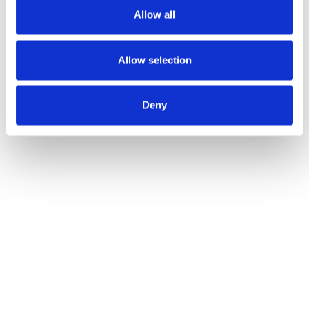
comprendan mejor las necesidades de sus
Allow all
consumidores.
Siendo parte integrante de SugarCRM, SugarSell
Allow selection
es en sí misma una garantía de valor por su coste y
gran calidad.
Deny
Y es que este 2020 SugarCRM ha sido nombrado
Visionario en el Cuadrante Mágico de Gartner para
SFA por octavo año consecutivo.
SugarSell tiene como objetivo facilitar el trabajo al
equipo de Ventas para obtener mejores resultados
y evitar pérdidas de tiempo. Dando la oportunidad
de abordar el cliente potencial correcto, con el
mensaje correcto, en el momento correcto. Para
convertirlo en una oportunidad más rápido y
acelerar el ciclo de ventas. Tan simple como suena.
Si deseas ver más de cerca SugarSell, no lo dudes,
contacta con nuestro equipo de expertos en redk.