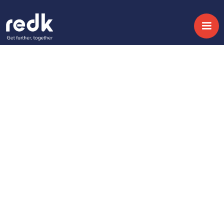
Blog
Cómo la evolución
digital ha
transformado la
relación con el cliente
Temática :
Fecha:
April 9, 2015
No topic
Share